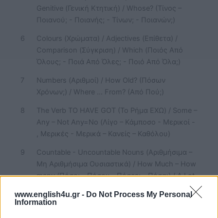
Genitive (Γενική Κτητική) / Whose? (Τίνος –
Ποιανού; - Ποιανής; - Τίνων; - Ποιανών;)
6
Colours (Χρώματα) / Adjectives (Επίθετα) /
Comparison (Σύγκριση) / Which (Ποιός Από
Όλους; - Ποιά Από Όλες; - Ποιό Από Όλα;)
7
Numbers (Αριθμοί) / How Old? (Πόσων
Χρόνων;) / Where ... From? (Από Πού;)
8
The Verb TO HAVE GOT (Το Ρήμα ΕΧΩ) / Some –
Any – Not Any=No (Λίγο – Κάμποσο - Μερικοί -
, Μερικές - Μερικά – Κανείς – Καθόλου)
9
Countable - Uncountable Nouns (Αριθμήσιμα –
Μη Αριθμήσιμα Ουσιαστικά) / How Much – How
many (Πόσο; - Πόσοι; - Πόσρε; - Πόσα;) / A Lot
Of (Πολύ – Πολλοί – Πολλές – Πολλά)
www.english4u.gr -
Do Not Process My Personal
Information
10
The Auxiliary Verbs MUST - CAN (Τα Βοηθητικά
Ρήματα ΠΡΕΠΕΙ – ΜΠΟΡΩ)