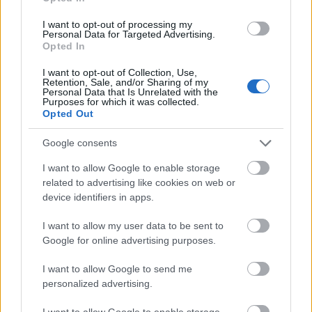
16
Adverbs of Frequency (Επιρρήματα
I want to opt-out of processing my
Συχνότητας) / Adverbial Phrases of Frequency
Personal Data for Targeted Advertising.
Opted In
(Επιρρηματικές Φράσεις Συχνότητας) : Always,
usually, normally, generally, regularly, often,
I want to opt-out of Collection, Use,
frequently, sometimes, occasionally, rarely,
Retention, Sale, and/or Sharing of my
Personal Data that Is Unrelated with the
seldom, ever, never, hardly ever, nearly always,
Purposes for which it was collected.
every …, once a …, twice a …
Opted Out
17
Future with TO BE GOING TO (Ο Μέλλοντας με
Google consents
το ΠΡΟΚΕΙΤΑΙ ΝΑ)
I want to allow Google to enable storage
related to advertising like cookies on web or
18
Simple Future (Ο Απλός Μέλλοντας) / Will - ’ll
device identifiers in apps.
(Θα) / Won’t (Δεν Θα) / There Will Be (Θα
Υπάρχει – Θα υπάρχουν) / Shall (Θα)
I want to allow my user data to be sent to
Google for online advertising purposes.
19
The Past of TO BE (Ο Αόριστος του ΕΙΜΑΙ) /
Was (Ήμουν – Ήταν) / Were (Ήσουν – Ήμασταν
I want to allow Google to send me
- Ήσασταν – Ήταν) / There Was - There Were
personalized advertising.
(Υπήρχε – Υπήρχαν) / ___Was Born (Γεννήθηκα
– Γεννήθηκε) / ___Were Born (Γεννήθηκες –
I want to allow Google to enable storage