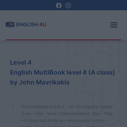
Μετάβαση
στο
περιεχόμενο
Level 4
English MultiBook level 4 (A class)
by John Mavrikakis
1
The Indefinite Article A - An (Το Αόριστο Άρθρο
Ένας – Μία – Ένα) / Demonstratives This – That
– It (Δεικτικά Επίθετα – Αντωνυμίες Αυτός –