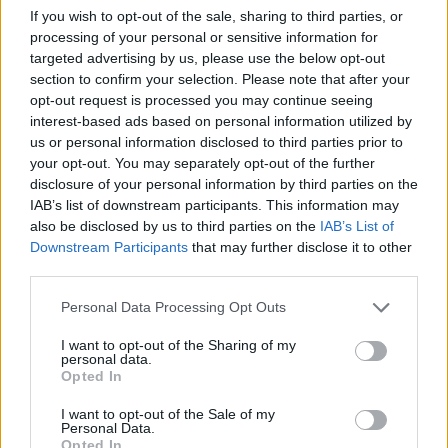
If you wish to opt-out of the sale, sharing to third parties, or
11
Imperative (Προστακτική) / Let’s - Don’t(Ας-
processing of your personal or sensitive information for
targeted advertising by us, please use the below opt-out
Μην)
section to confirm your selection. Please note that after your
12
Object - Possessive - Reflexive Pronouns
opt-out request is processed you may continue seeing
interest-based ads based on personal information utilized by
(Αντικειμενικές – Κτητικές – Αυτοπαθείς
us or personal information disclosed to third parties prior to
Αντωνυμίες)
your opt-out. You may separately opt-out of the further
disclosure of your personal information by third parties on the
13
Present Continuous (Ενεστώτας Διαρκείας) /
IAB’s list of downstream participants. This information may
TO BE + __-ing (ΕΙΜΑΙ + Ρήμα με Κατάληξη –
also be disclosed by us to third parties on the
IAB’s List of
ing)
Downstream Participants
that may further disclose it to other
third parties.
14
Simple Present (Απλός Ενεστώτας) / -s (Η
Κατάληξη στο Τρίτο Ενικό Πρόσωπο) Do – Does
Please note that this website/app uses one or more Google
Personal Data Processing Opt Outs
– Do not – Don’t - Does not - Doesn’t (Το
services and may gather and store information including but
Βοηθητικό του Απλού Ενεστώτα για την
not limited to your visit or usage behaviour. You may click to
I want to opt-out of the Sharing of my
personal data.
grant or deny consent to Google and its third-party tags to
Ερώτηση και την Άρνηση)
Opted In
use your data for below specified purposes in below Google
15
Simple Present or Present Continuous? (Απλός
consent section.
I want to opt-out of the Sale of my
Personal Data.
Ενεστώτας ή Ενεστώτας Διαρκείας;)
Opted In