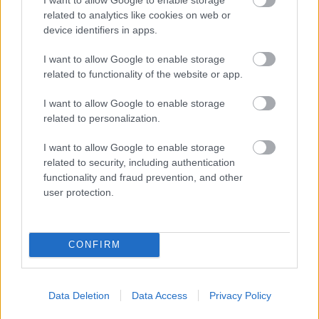
Γεννηθήκαμε – Γεννηθήκατε - Γεννήθηκαν)
related to analytics like cookies on web or
device identifiers in apps.
20
Simple Past - Regular (Ο Απλός Αόριστος –
Ομαλός) / –ed (Η Κατάληξη στον Ομαλό Απλό
I want to allow Google to enable storage
related to functionality of the website or app.
Αόριστο) / Did – Did nοt - Didn’t. (Το Βοηθητικό
του Απλού Αόριστου για την Ερώτηση και την
I want to allow Google to enable storage
Άρνηση)
related to personalization.
21
Simple Past – Irregular (Ο Απλός Αόριστος –
I want to allow Google to enable storage
Ανώμαλος)
related to security, including authentication
functionality and fraud prevention, and other
22
Time (Ώρα – Χρόνος) / Dates (Ημερομηνίες) /
user protection.
Ordinal Numbers (Τακτικοί Αριθμοί / Time
Prepositions (Χρονικές Προθέσεις)
23
Someone – Somebody (Κάποιος – Κάποια) /
CONFIRM
Something (Κάτι) / Somewhere Κάπου) / etc
(κλπ) , anyone, anybody, anything, anywhere,
noone, nobody, nothing, nowhere.
Data Deletion
Data Access
Privacy Policy