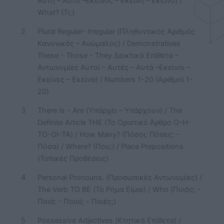
Αυτή – Αυτό –Εκείνος – Εκείνη – Εκείνο) /
What? (Τι;)
2
Plural Regular- Irregular (Πληθυντικός Αριθμός
Κανονικός – Ανώμαλος) / Demonstratives
These - Those - They Δεικτικά Επίθετα –
Αντωνυμίες Αυτοί – Αυτές – Αυτά –Εκείνοι –
Εκείνες – Εκείνα) / Numbers 1-20 (Αριθμοί 1-
20)
3
There Is - Are (Υπάρχει – Υπάρχουν) / The
Definite Article THE (Το Οριστικό Άρθρο Ο-Η-
ΤΟ-ΟΙ-ΤΑ) / How Many? (Πόσοι; Πόσες; -
Πόσα) / Where? (Που;) / Place Prepositions
(Τοπικές Προθέσεις)
4
Personal Pronouns. (Προσωπικές Αντωνυμίες) /
The Verb TO BE (Τό Ρήμα Είμαι) / Who (Ποιός; -
Ποιά; - Ποιοί; - Ποιές;)
5
Possessive Adjectives (Κτητικά Επίθετα) /